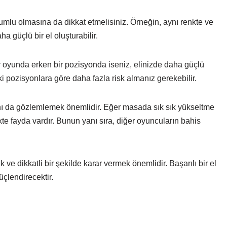
yumlu olmasına da dikkat etmelisiniz. Örneğin, aynı renkte ve
ha güçlü bir el oluşturabilir.
r oyunda erken bir pozisyonda iseniz, elinizde daha güçlü
 pozisyonlara göre daha fazla risk almanız gerekebilir.
ını da gözlemlemek önemlidir. Eğer masada sık sık yükseltme
te fayda vardır. Bunun yanı sıra, diğer oyuncuların bahis
e dikkatli bir şekilde karar vermek önemlidir. Başarılı bir el
çlendirecektir.