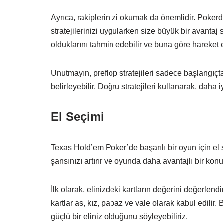
Ayrıca, rakiplerinizi okumak da önemlidir. Pokerde
stratejilerinizi uygularken size büyük bir avantaj 
olduklarını tahmin edebilir ve buna göre hareket e
Unutmayın, preflop stratejileri sadece başlangıçt
belirleyebilir. Doğru stratejileri kullanarak, daha 
El Seçimi
Texas Hold’em Poker’de başarılı bir oyun için el
şansınızı artırır ve oyunda daha avantajlı bir konu
İlk olarak, elinizdeki kartların değerini değerle
kartlar as, kız, papaz ve vale olarak kabul edilir.
güçlü bir eliniz olduğunu söyleyebiliriz.