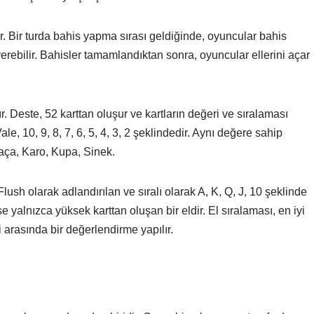
. Bir turda bahis yapma sırası geldiğinde, oyuncular bahis
s verebilir. Bahisler tamamlandıktan sonra, oyuncular ellerini açar
ır. Deste, 52 karttan oluşur ve kartların değeri ve sıralaması
 Vale, 10, 9, 8, 7, 6, 5, 4, 3, 2 şeklindedir. Aynı değere sahip
Maça, Karo, Kupa, Sinek.
lush olarak adlandırılan ve sıralı olarak A, K, Q, J, 10 şeklinde
se yalnızca yüksek karttan oluşan bir eldir. El sıralaması, en iyi
ri arasında bir değerlendirme yapılır.