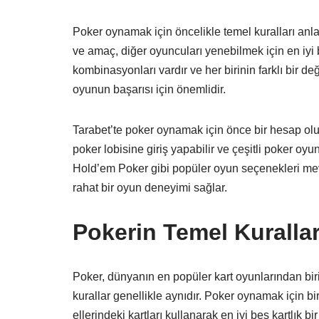
Poker oynamak için öncelikle temel kuralları anla
ve amaç, diğer oyuncuları yenebilmek için en iyi be
kombinasyonları vardır ve her birinin farklı bir 
oyunun başarısı için önemlidir.
Tarabet’te poker oynamak için önce bir hesap ol
poker lobisine giriş yapabilir ve çeşitli poker o
Hold’em Poker gibi popüler oyun seçenekleri me
rahat bir oyun deneyimi sağlar.
Pokerin Temel Kurallar
Poker, dünyanın en popüler kart oyunlarından biri
kurallar genellikle aynıdır. Poker oynamak için bi
ellerindeki kartları kullanarak en iyi beş kartlık bi