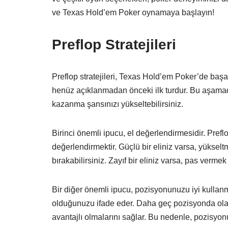
ve Texas Hold’em Poker oynamaya başlayın!
Preflop Stratejileri
Preflop stratejileri, Texas Hold’em Poker’de başarı
henüz açıklanmadan önceki ilk turdur. Bu aşamada d
kazanma şansınızı yükseltebilirsiniz.
Birinci önemli ipucu, el değerlendirmesidir. Preflop
değerlendirmektir. Güçlü bir eliniz varsa, yüksel
bırakabilirsiniz. Zayıf bir eliniz varsa, pas vermek
Bir diğer önemli ipucu, pozisyonunuzu iyi kulla
olduğunuzu ifade eder. Daha geç pozisyonda olan 
avantajlı olmalarını sağlar. Bu nedenle, pozisyonun