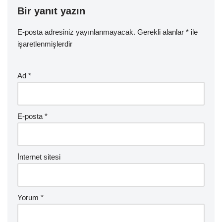
Bir yanıt yazın
E-posta adresiniz yayınlanmayacak.
Gerekli alanlar
*
ile
işaretlenmişlerdir
Ad
*
E-posta
*
İnternet sitesi
Yorum
*