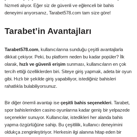
hizmeti alıyor. Eğer siz de güvenli ve eğlenceli bir bahis
deneyimi arıyorsanız, Tarabet578.com tam size göre!
Tarabet’in Avantajları
Tarabet578.com
, kullanıcılarına sunduğu çeşitli avantajlarla
dikkat çekiyor. Peki, bu platform neden bu kadar popüler? İlk
olarak,
hızlı ve güvenli erişim
sunması, kullanıcıların en çok
tercih ettiği özelliklerden biri. Siteye giriş yapmak, adeta bir oyun
gibi. Hızlı bir şekilde giriş yapabiliyor, istediğiniz bahisleri
rahatlıkla bulabiliyorsunuz.
Bir diğer önemli avantajı ise
çeşitli bahis seçenekleri
. Tarabet,
spor bahislerinden casino oyunlarına kadar geniş bir yelpazede
seçenekler sunuyor. Kullanıcılar, istedikleri her alanda bahis
yapma özgürlüğüne sahip. Bu çeşitlilik, kullanıcı deneyimini
oldukça zenginleştiriyor. Herkesin ilgi alanına hitap eden bir