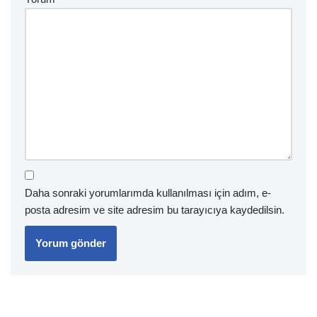
Daha sonraki yorumlarımda kullanılması için adım, e-
posta adresim ve site adresim bu tarayıcıya kaydedilsin.