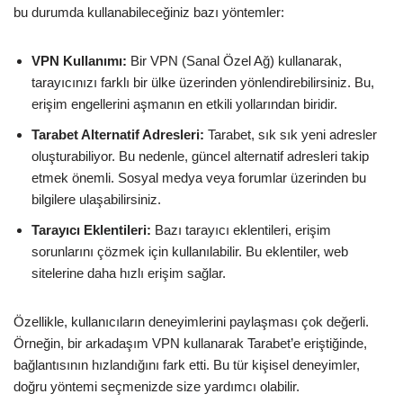
bu durumda kullanabileceğiniz bazı yöntemler:
VPN Kullanımı:
Bir VPN (Sanal Özel Ağ) kullanarak,
tarayıcınızı farklı bir ülke üzerinden yönlendirebilirsiniz. Bu,
erişim engellerini aşmanın en etkili yollarından biridir.
Tarabet Alternatif Adresleri:
Tarabet, sık sık yeni adresler
oluşturabiliyor. Bu nedenle, güncel alternatif adresleri takip
etmek önemli. Sosyal medya veya forumlar üzerinden bu
bilgilere ulaşabilirsiniz.
Tarayıcı Eklentileri:
Bazı tarayıcı eklentileri, erişim
sorunlarını çözmek için kullanılabilir. Bu eklentiler, web
sitelerine daha hızlı erişim sağlar.
Özellikle, kullanıcıların deneyimlerini paylaşması çok değerli.
Örneğin, bir arkadaşım VPN kullanarak Tarabet’e eriştiğinde,
bağlantısının hızlandığını fark etti. Bu tür kişisel deneyimler,
doğru yöntemi seçmenizde size yardımcı olabilir.