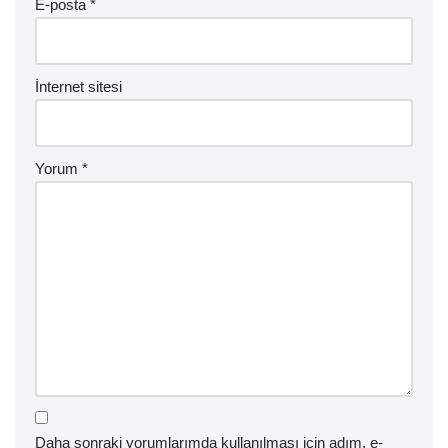
E-posta
*
İnternet sitesi
Yorum
*
Daha sonraki yorumlarımda kullanılması için adım, e-