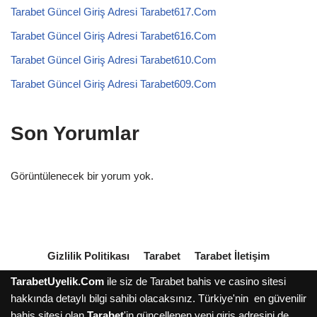
Tarabet Güncel Giriş Adresi Tarabet617.Com
Tarabet Güncel Giriş Adresi Tarabet616.Com
Tarabet Güncel Giriş Adresi Tarabet610.Com
Tarabet Güncel Giriş Adresi Tarabet609.Com
Son Yorumlar
Görüntülenecek bir yorum yok.
Gizlilik Politikası
Tarabet
Tarabet İletişim
TarabetUyelik.Com
ile siz de Tarabet bahis ve casino sitesi
hakkında detaylı bilgi sahibi olacaksınız. Türkiye'nin en güvenilir
bahis sitesi olan
Tarabet
'in güncellenen yeni giriş adresini de