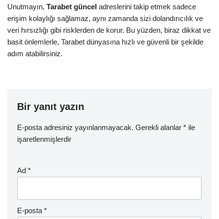
Unutmayın,
Tarabet güncel
adreslerini takip etmek sadece
erişim kolaylığı sağlamaz, aynı zamanda sizi dolandırıcılık ve
veri hırsızlığı gibi risklerden de korur. Bu yüzden, biraz dikkat ve
basit önlemlerle, Tarabet dünyasına hızlı ve güvenli bir şekilde
adım atabilirsiniz.
Bir yanıt yazın
E-posta adresiniz yayınlanmayacak.
Gerekli alanlar
*
ile
işaretlenmişlerdir
Ad
*
E-posta
*