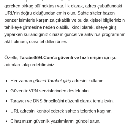
gereken birkaç püf noktası var. İlk olarak, adres çubuğundaki
URL’nin doğru olduğundan emin olun. Sahte siteler bazen
benzer isimlerle karşınıza çıkabilir ve bu da kişisel bilgilerinizin
tehlikeye girmesine neden olabilir. İkinci olarak, siteye giriş
yaparken kullandığınız cihazın güncel ve antivirüs programının
aktif olması, olası tehditleri önler.
Özetle,
Tarabet594.Com’a güvenli ve hızlı erişim
için şu
adımları takip edebilirsiniz:
Her zaman
güncel Tarabet giriş
adresini kullanın.
Güvenilir VPN servislerinden destek alın.
Tarayıcı ve DNS önbelleğini düzenli olarak temizleyin.
URL adresini kontrol ederek sahte sitelerden kaçının.
Cihazınızın güvenlik yazılımlarını güncel tutun.