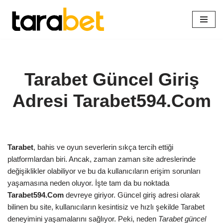
İçeriğe
geç
Tarabet Güncel Giriş
Adresi Tarabet594.Com
Tarabet
, bahis ve oyun severlerin sıkça tercih ettiği
platformlardan biri. Ancak, zaman zaman site adreslerinde
değişiklikler olabiliyor ve bu da kullanıcıların erişim sorunları
yaşamasına neden oluyor. İşte tam da bu noktada
Tarabet594.Com
devreye giriyor. Güncel giriş adresi olarak
bilinen bu site, kullanıcıların kesintisiz ve hızlı şekilde Tarabet
deneyimini yaşamalarını sağlıyor. Peki, neden
Tarabet güncel