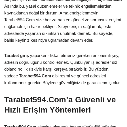
Aslında bu, yasal düzenlemeler ve teknik engellemelerden
kaynaklanan doğal bir durum. Ama endişelenmeyin,
Tarabet594.Com size her zaman en güncel ve sorunsuz erişimi
sağlamak için hazır bekliyor. Siteye erişim sağlamak, eski
adreslerde yaşanan sıkıntıları unutmak demek. Bu sayede,
bahis keyfiniz kesintiye uğramadan devam eder.
Tarabet giriş
yaparken dikkat etmeniz gereken en önemli şey,
adresin doğruluğunu kontrol etmek. Çünkü yanlış adresler sizi
dolandırıcılık riskiyle karşı karşıya bırakabilir. Bu yüzden,
sadece
Tarabet594.Com
gibi resmi ve güncel adresleri
kullanmanız gerekir. Böylece güvenliğiniz de garantilenmiş olur.
Tarabet594.Com’a Güvenli ve
Hızlı Erişim Yöntemleri
Tarabet594.Com
sitesine ulaşmak bazen düşündüğünüzden