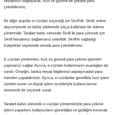
hesabınızı bağlayarak, hızlı ve güvenli bir şekilde para
çekebilirsiniz.
Bir diğer popüler e-cüzdan seçeneği ise Skrill’dir. Skrill, online
alışverişlerde ve bahis sitelerinde sıkça kullanılan bir ödeme
yöntemidir. Tarabet bahis sitesinde Skrill ile para çekmek için
Skrill hesabınızı bağlamanız yeterlidir. Skrill’in sağladığı
kolaylıklar sayesinde anında para çekebilirsiniz.
E-cüzdan yöntemleri, hızlı ve güvenli para çekme işlemleri
yapmanızı sağlar. Ayrıca, e-cüzdan kullanmanın avantajları da
vardır. Örneğin, banka hesap bilgilerinizi paylaşmadan para
transferi yapabilirsiniz. Ayrıca, e-cüzdanlar genellikle hızlı işlem
süreleri sunar ve düşük işlem ücretleriyle kullanıcılarına
ekonomik bir seçenek sunar.
Tarabet bahis sitesinde e-cüzdan yöntemleriyle para çekme
işlemi yaparken, kullanıcıların güvenliğini ve gizliliğini korumak