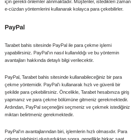
için gerekli önlemler alınmaktadır. Müşteriler, istedikleri zaman
e-cüzdan yöntemlerini kullanarak kolayca para çekebilirler.
PayPal
Tarabet bahis sitesinde PayPal ile para çekme işlemi
yapabilirsiniz. PayPal’ın nasıl kullanıldığı ve bu yöntemin
avantajları hakkında detaylı bilgi verilecektir.
PayPal, Tarabet bahis sitesinde kullanabileceğiniz bir para
çekme yöntemidir. PayPal’ı kullanarak hızlı ve güvenli bir
şekilde para çekebilirsiniz. Öncelikle, Tarabet hesabınıza giriş
yapmanız ve para çekme bölümüne gitmeniz gerekmektedir.
Ardından, PayPal seçeneğini seçmeniz ve çekmek istediğiniz
miktarı belirtmeniz gerekmektedir.
PayPal’ın avantajlarından biri, işlemlerin hızlı olmasıdır. Para
çekme talebinizi oluşturduktan sonra, genellikle birkaç saat