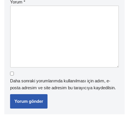
Yorum
*
Daha sonraki yorumlarımda kullanılması için adım, e-
posta adresim ve site adresim bu tarayıcıya kaydedilsin.