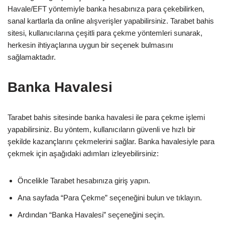
Havale/EFT yöntemiyle banka hesabınıza para çekebilirken,
sanal kartlarla da online alışverişler yapabilirsiniz. Tarabet bahis
sitesi, kullanıcılarına çeşitli para çekme yöntemleri sunarak,
herkesin ihtiyaçlarına uygun bir seçenek bulmasını
sağlamaktadır.
Banka Havalesi
Tarabet bahis sitesinde banka havalesi ile para çekme işlemi
yapabilirsiniz. Bu yöntem, kullanıcıların güvenli ve hızlı bir
şekilde kazançlarını çekmelerini sağlar. Banka havalesiyle para
çekmek için aşağıdaki adımları izleyebilirsiniz:
Öncelikle Tarabet hesabınıza giriş yapın.
Ana sayfada “Para Çekme” seçeneğini bulun ve tıklayın.
Ardından “Banka Havalesi” seçeneğini seçin.