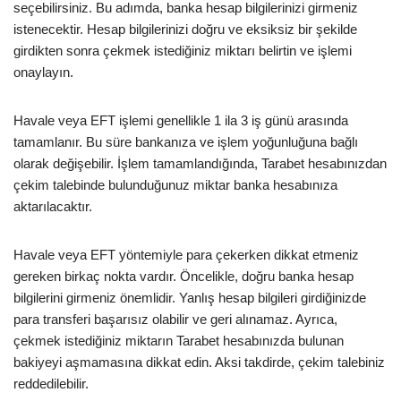
seçebilirsiniz. Bu adımda, banka hesap bilgilerinizi girmeniz
istenecektir. Hesap bilgilerinizi doğru ve eksiksiz bir şekilde
girdikten sonra çekmek istediğiniz miktarı belirtin ve işlemi
onaylayın.
Havale veya EFT işlemi genellikle 1 ila 3 iş günü arasında
tamamlanır. Bu süre bankanıza ve işlem yoğunluğuna bağlı
olarak değişebilir. İşlem tamamlandığında, Tarabet hesabınızdan
çekim talebinde bulunduğunuz miktar banka hesabınıza
aktarılacaktır.
Havale veya EFT yöntemiyle para çekerken dikkat etmeniz
gereken birkaç nokta vardır. Öncelikle, doğru banka hesap
bilgilerini girmeniz önemlidir. Yanlış hesap bilgileri girdiğinizde
para transferi başarısız olabilir ve geri alınamaz. Ayrıca,
çekmek istediğiniz miktarın Tarabet hesabınızda bulunan
bakiyeyi aşmamasına dikkat edin. Aksi takdirde, çekim talebiniz
reddedilebilir.