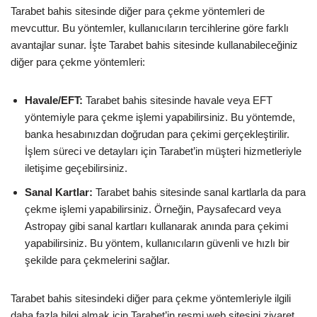
Tarabet bahis sitesinde diğer para çekme yöntemleri de
mevcuttur. Bu yöntemler, kullanıcıların tercihlerine göre farklı
avantajlar sunar. İşte Tarabet bahis sitesinde kullanabileceğiniz
diğer para çekme yöntemleri:
Havale/EFT:
Tarabet bahis sitesinde havale veya EFT
yöntemiyle para çekme işlemi yapabilirsiniz. Bu yöntemde,
banka hesabınızdan doğrudan para çekimi gerçekleştirilir.
İşlem süreci ve detayları için Tarabet’in müşteri hizmetleriyle
iletişime geçebilirsiniz.
Sanal Kartlar:
Tarabet bahis sitesinde sanal kartlarla da para
çekme işlemi yapabilirsiniz. Örneğin, Paysafecard veya
Astropay gibi sanal kartları kullanarak anında para çekimi
yapabilirsiniz. Bu yöntem, kullanıcıların güvenli ve hızlı bir
şekilde para çekmelerini sağlar.
Tarabet bahis sitesindeki diğer para çekme yöntemleriyle ilgili
daha fazla bilgi almak için Tarabet’in resmi web sitesini ziyaret