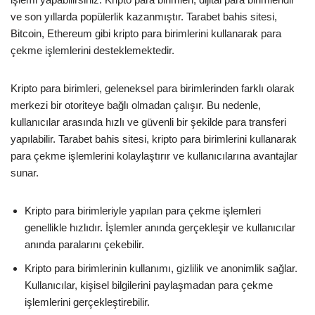
ve son yıllarda popülerlik kazanmıştır. Tarabet bahis sitesi,
Bitcoin, Ethereum gibi kripto para birimlerini kullanarak para
çekme işlemlerini desteklemektedir.
Kripto para birimleri, geleneksel para birimlerinden farklı olarak
merkezi bir otoriteye bağlı olmadan çalışır. Bu nedenle,
kullanıcılar arasında hızlı ve güvenli bir şekilde para transferi
yapılabilir. Tarabet bahis sitesi, kripto para birimlerini kullanarak
para çekme işlemlerini kolaylaştırır ve kullanıcılarına avantajlar
sunar.
Kripto para birimleriyle yapılan para çekme işlemleri
genellikle hızlıdır. İşlemler anında gerçekleşir ve kullanıcılar
anında paralarını çekebilir.
Kripto para birimlerinin kullanımı, gizlilik ve anonimlik sağlar.
Kullanıcılar, kişisel bilgilerini paylaşmadan para çekme
işlemlerini gerçekleştirebilir.