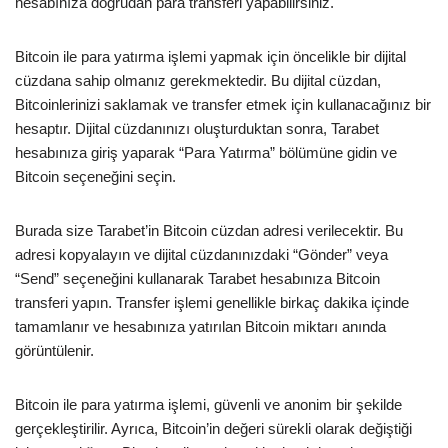
hesabınıza doğrudan para transferi yapabilirsiniz.
Bitcoin ile para yatırma işlemi yapmak için öncelikle bir dijital
cüzdana sahip olmanız gerekmektedir. Bu dijital cüzdan,
Bitcoinlerinizi saklamak ve transfer etmek için kullanacağınız bir
hesaptır. Dijital cüzdanınızı oluşturduktan sonra, Tarabet
hesabınıza giriş yaparak “Para Yatırma” bölümüne gidin ve
Bitcoin seçeneğini seçin.
Burada size Tarabet’in Bitcoin cüzdan adresi verilecektir. Bu
adresi kopyalayın ve dijital cüzdanınızdaki “Gönder” veya
“Send” seçeneğini kullanarak Tarabet hesabınıza Bitcoin
transferi yapın. Transfer işlemi genellikle birkaç dakika içinde
tamamlanır ve hesabınıza yatırılan Bitcoin miktarı anında
görüntülenir.
Bitcoin ile para yatırma işlemi, güvenli ve anonim bir şekilde
gerçekleştirilir. Ayrıca, Bitcoin’in değeri sürekli olarak değiştiği