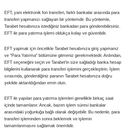
EFT, yani elektronik fon transferi, farklı bankalar arasında para
transferi yapmanızı sağlayan bir yöntemdir. Bu yöntemle,
Tarabet hesabınıza istediğiniz bankadan para gönderebilirsiniz.
EFT ile para yatırma işlemi oldukça kolay ve güvenlidir.
EFT yapmak için öncelikle Tarabet hesabınıza giriş yapmanız
ve “Para Yatırma” bölümüne gitmeniz gerekmektedir. Ardından,
EFT seçeneğini seçin ve Tarabet’in size sağladığı banka hesap
bilgilerini kullanarak para transferi işlemini gerçekleştirin. İşlem
sırasında, gönderdiğiniz paranın Tarabet hesabınıza doğru
şekilde aktarıldığından emin olun.
EFT ile yapılan para yatırma işlemleri genellikle birkaç saat
içinde tamamlanır. Ancak, bazen işlem süresi bankalar
arasındaki yoğunluğa bağlı olarak değişebilir. Bu nedenle, para
transferi işleminden sonra beklemek ve işlemin
tamamlanmasını sağlamak önemlidir.