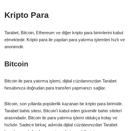
Kripto Para
Tarabet, Bitcoin, Ethereum ve diğer kripto para birimlerini kabul
etmektedir. Kripto para ile yapılan para yatırma işlemleri hızlı ve
anonimdir.
Bitcoin
Bitcoin ile para yatırma işlemi, dijital cüzdanınızdan Tarabet
hesabınıza doğrudan para transferi yapmanızı sağlar.
Bitcoin, son yıllarda popülerlik kazanan bir kripto para birimidir.
Tarabet bahis sitesi, Bitcoin’i kabul eden güvenilir bahis siteleri
arasındadır. Bitcoin ile para yatırma işlemi oldukça kolay ve
hızlıdır. Sadece birkaç adımda dijital cüzdanınızdan Tarabet