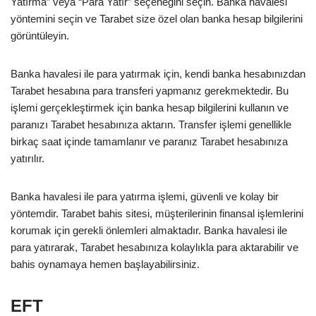
Yatırma” veya “Para Yatır” seçeneğini seçin. Banka havalesi
yöntemini seçin ve Tarabet size özel olan banka hesap bilgilerini
görüntüleyin.
Banka havalesi ile para yatırmak için, kendi banka hesabınızdan
Tarabet hesabına para transferi yapmanız gerekmektedir. Bu
işlemi gerçekleştirmek için banka hesap bilgilerini kullanın ve
paranızı Tarabet hesabınıza aktarın. Transfer işlemi genellikle
birkaç saat içinde tamamlanır ve paranız Tarabet hesabınıza
yatırılır.
Banka havalesi ile para yatırma işlemi, güvenli ve kolay bir
yöntemdir. Tarabet bahis sitesi, müşterilerinin finansal işlemlerini
korumak için gerekli önlemleri almaktadır. Banka havalesi ile
para yatırarak, Tarabet hesabınıza kolaylıkla para aktarabilir ve
bahis oynamaya hemen başlayabilirsiniz.
EFT